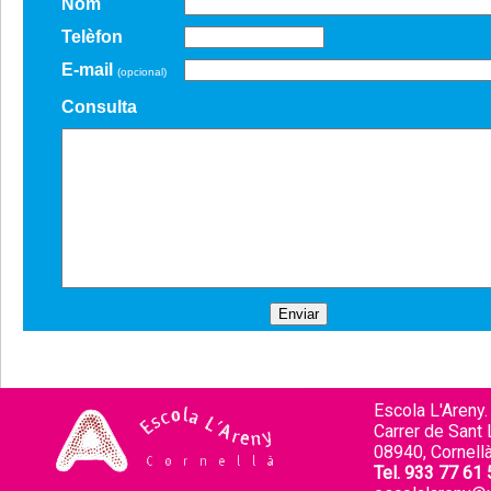
Nom
Telèfon
E-mail
(opcional)
Consulta
Escola L'Areny.
Carrer de Sant L
08940, Cornellà
Tel. 933 77 61 