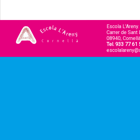
Escola L'Areny.
Carrer de Sant L
08940, Cornellà
Tel. 933 77 61 
escolalareny@x