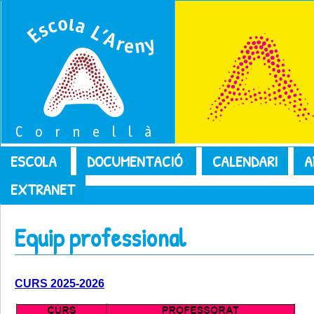
ESCOLA
DOCUMENTACIÓ
CALENDARI
A
EXTRANET
Equip professional
CURS 2025-2026